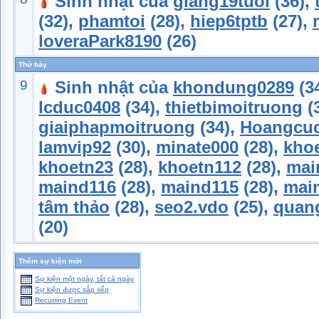
Sinh nhật của
giang19tuoi
(36),
(32),
phamtoi
(28),
hiep6tptb
(27),
loveraPark8190
(26)
Thứ bảy
9
Sinh nhật của
khondung0289
(3
lcduc0408
(34),
thietbimoitruong
(
giaiphapmoitruong
(34),
Hoangcu
lamvip92
(30),
minate000
(28),
kho
khoetn23
(28),
khoetn112
(28),
mai
maind116
(28),
maind115
(28),
mai
tâm thảo
(28),
seo2.vdo
(25),
quan
(20)
Thêm sự kiện mới
Sự kiện một ngày, tất cả ngày
Sự kiện được sắp xếp
Recurring Event