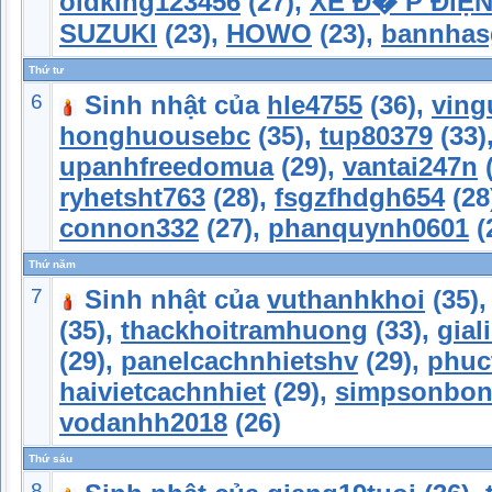
oldking123456
(27),
XE Đ� P ĐiỆ
SUZUKI
(23),
HOWO
(23),
bannhas
Thứ tư
6
Sinh nhật của
hle4755
(36),
ving
honghuousebc
(35),
tup80379
(33)
upanhfreedomua
(29),
vantai247n
(
ryhetsht763
(28),
fsgzfhdgh654
(28
connon332
(27),
phanquynh0601
(
Thứ năm
7
Sinh nhật của
vuthanhkhoi
(35)
(35),
thackhoitramhuong
(33),
gial
(29),
panelcachnhietshv
(29),
phuc
haivietcachnhiet
(29),
simpsonbon
vodanhh2018
(26)
Thứ sáu
8