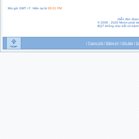
Múi giờ GMT +7. Hiện tại là
06:01 PM
Diễn đàn được 
© 2008 - 2026 Nhóm phát t
BQT không chịu bất cứ trách 
|
Trang chủ
|
Đăng ký
|
Hỏi đáp
|
D