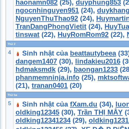
haonamn082
(25),
duyphung853
(2
ngocnhinguyen951
(24),
duykhang
NguyenThuThao92
(24),
Huymarti
TranDangPhongVietit
(24),
HuyTu
tinswat
(22),
HuyRomRom92
(22),
Thứ 2
4
Sinh nhật của
beattautybeea
(33
dangem1407
(30),
lindakieu2016
(3
hdmaksmdk
(29),
baongan1233
(28
phanmemninja.info
(25),
mktsoftwa
(21),
tranan0401
(20)
Thứ ba
5
Sinh nhật của
fXam.du
(34),
luo
oldking12345
(30),
Trần THỊ MÂY
(
oldking12341234
(29),
oldking1231