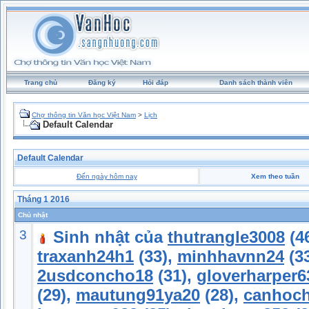
Trang chủ
Đăng ký
Hỏi đáp
Danh sách thành viên
Chợ thông tin Văn học Việt Nam
>
Lịch
Default Calendar
Default Calendar
Đến ngày hôm nay
Xem theo tuần
Tháng 1 2016
Chủ nhật
3
Sinh nhật của
thutrangle3008
(4
traxanh24h1
(33),
minhhavnn24
(3
2usdconcho18
(31),
gloverharper6
(29),
mautung91ya20
(28),
canhoc