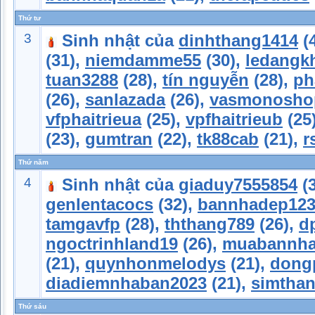
Thứ tư
3
Sinh nhật của
dinhthang1414
(
(31),
niemdamme55
(30),
ledangk
tuan3288
(28),
tín nguyễn
(28),
ph
(26),
sanlazada
(26),
vasmonosho
vfphaitrieua
(25),
vpfhaitrieub
(25
(23),
gumtran
(22),
tk88cab
(21),
r
Thứ năm
4
Sinh nhật của
giaduy7555854
(
genlentacocs
(32),
bannhadep123
tamgavfp
(28),
ththang789
(26),
d
ngoctrinhland19
(26),
muabannha
(21),
quynhonmelodys
(21),
dong
diadiemnhaban2023
(21),
simtha
Thứ sáu