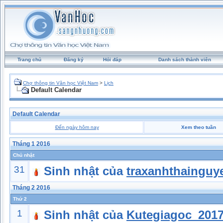
Trang chủ
Đăng ký
Hỏi đáp
Danh sách thành viên
Chợ thông tin Văn học Việt Nam
>
Lịch
Default Calendar
Default Calendar
Đến ngày hôm nay
Xem theo tuần
Tháng 1 2016
Chủ nhật
31
Sinh nhật của
traxanhthainguy
Tháng 2 2016
Thứ 2
1
Sinh nhật của
Kutegiagoc_201