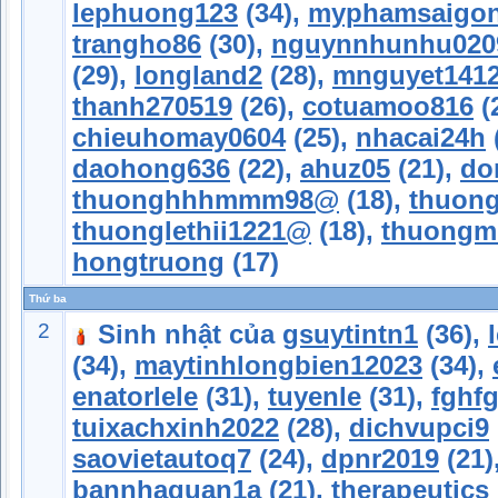
lephuong123
(34),
myphamsaigo
trangho86
(30),
nguynnhunhu020
(29),
longland2
(28),
mnguyet141
thanh270519
(26),
cotuamoo816
(
chieuhomay0604
(25),
nhacai24h
daohong636
(22),
ahuz05
(21),
do
thuonghhhmmm98@
(18),
thuon
thuonglethii1221@
(18),
thuong
hongtruong
(17)
Thứ ba
2
Sinh nhật của
gsuytintn1
(36),
(34),
maytinhlongbien12023
(34),
enatorlele
(31),
tuyenle
(31),
fghf
tuixachxinh2022
(28),
dichvupci9
saovietautoq7
(24),
dpnr2019
(21)
bannhaquan1a
(21),
therapeutics