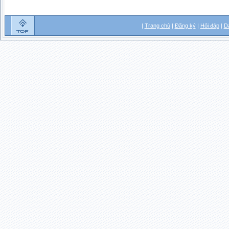
|
Trang chủ
|
Đăng ký
|
Hỏi đáp
|
D