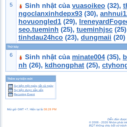
5
Sinh nhật của
vuasoikeo
(32),
t
ngoclanxinhdepx93
(30),
anhnui1
hovuongled1
(29),
IreneyardFoge
seo.tueminh
(25),
tueminhjsc
(25)
tinhdau24hco
(23),
dungmaii
(20)
Thứ bảy
6
Sinh nhật của
minate004
(35),
b
nh
(26),
kdhongphat
(25),
ctyhon
Thêm sự kiện mới
Sự kiện một ngày, tất cả ngày
Sự kiện được sắp xếp
Recurring Event
Múi giờ GMT +7. Hiện tại là
08:28 PM
Diễn đàn được 
© 2008 - 2026 Nhóm phát t
BQT không chịu bất cứ trách 