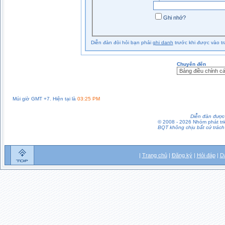
Ghi nhớ?
Diễn đàn đòi hỏi bạn phải
ghi danh
trước khi được vào tr
Chuyển đến
Múi giờ GMT +7. Hiện tại là
03:25 PM
Diễn đàn được 
© 2008 - 2026 Nhóm phát t
BQT không chịu bất cứ trách 
|
Trang chủ
|
Đăng ký
|
Hỏi đáp
|
D