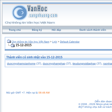
Trang chủ
Đăng ký
Hỏi đáp
Danh sách thành viên
Chợ thông tin Văn học Việt Nam
>
Lịch
>
Default Calendar
15-12-2015
Thành viên có sinh nhật vào 15-12-2015
duocmyphamstanhome
(37),
duocmyphamphap
(37),
tieudungnoidiaphap
(37),
raonha
Múi giờ GMT +7. Hiện tại là
08:48 AM
Diễn đàn được 
© 2008 - 2026 Nhóm phát t
BQT không chịu bất cứ trách 