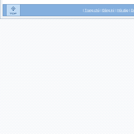
|
Trang chủ
|
Đăng ký
|
Hỏi đáp
|
D