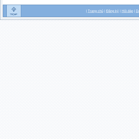
|
Trang chủ
|
Đăng ký
|
Hỏi đáp
|
D