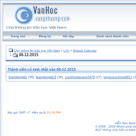
Trang chủ
Đăng ký
Hỏi đáp
Danh sách thành viên
Chợ thông tin Văn học Việt Nam
>
Lịch
>
Default Calendar
08-12-2015
Thành viên có sinh nhật vào 08-12-2015
thanglongidc
(38),
thanglongidc9
(38),
suckhoelavang3479
(27),
toiyeusuckhoe8817
(2
Múi giờ GMT +7. Hiện tại là
03:18 PM
Diễn đàn được 
© 2008 - 2026 Nhóm phát t
BQT không chịu bất cứ trách 