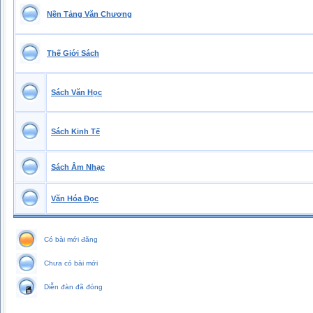
Nền Tảng Văn Chương
Thế Giới Sách
Sách Văn Học
Sách Kinh Tế
Sách Âm Nhạc
Văn Hóa Đọc
Có bài mới đăng
Chưa có bài mới
Diễn đàn đã đóng