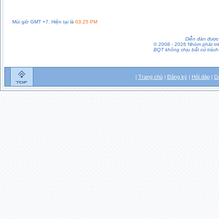
Múi giờ GMT +7. Hiện tại là
03:25 PM
Diễn đàn được 
© 2008 - 2026 Nhóm phát t
BQT không chịu bất cứ trách 
|
Trang chủ
|
Đăng ký
|
Hỏi đáp
|
D