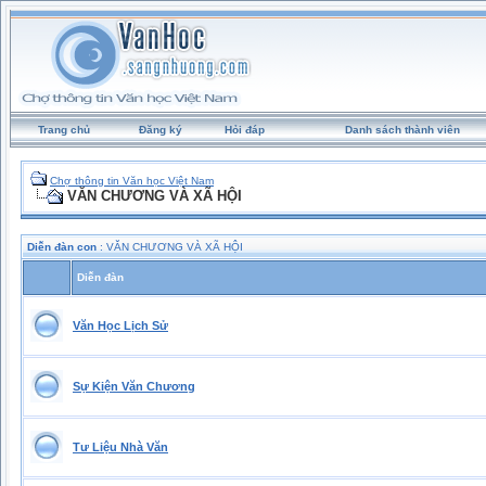
Trang chủ
Đăng ký
Hỏi đáp
Danh sách thành viên
Chợ thông tin Văn học Việt Nam
VĂN CHƯƠNG VÀ XÃ HỘI
Diễn đàn con
: VĂN CHƯƠNG VÀ XÃ HỘI
Diễn đàn
Văn Học Lịch Sử
Sự Kiện Văn Chương
Tư Liệu Nhà Văn