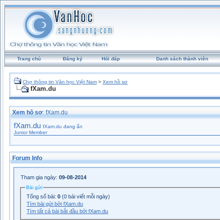
Trang chủ
Đăng ký
Hỏi đáp
Danh sách thành viên
Chợ thông tin Văn học Việt Nam
>
Xem hồ sơ
fXam.du
Xem hồ sơ
: fXam.du
fXam.du
fXam.du đang ẩn
Junior Member
Forum Info
Tham gia ngày:
09-08-2014
Bài gửi
Tổng số bài:
0
(0 bài viết mỗi ngày)
Tìm bài gửi bởi fXam.du
Tìm tất cả bài bắt đầu bởi fXam.du