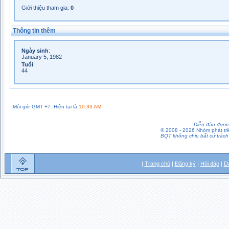
Giới thiệu tham gia:
0
Thông tin thêm
Ngày sinh
:
January 5, 1982
Tuổi
:
44
Múi giờ GMT +7. Hiện tại là
10:33 AM
Diễn đàn được 
© 2008 - 2026 Nhóm phát t
BQT không chịu bất cứ trách 
|
Trang chủ
|
Đăng ký
|
Hỏi đáp
|
D