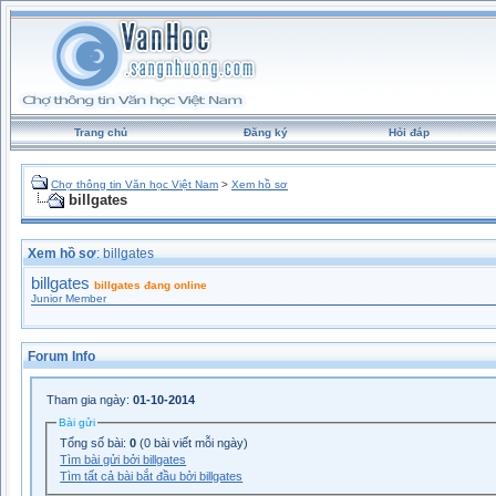
Trang chủ
Đăng ký
Hỏi đáp
Chợ thông tin Văn học Việt Nam
>
Xem hồ sơ
billgates
Xem hồ sơ
: billgates
billgates
billgates đang online
Junior Member
Forum Info
Tham gia ngày:
01-10-2014
Bài gửi
Tổng số bài:
0
(0 bài viết mỗi ngày)
Tìm bài gửi bởi billgates
Tìm tất cả bài bắt đầu bởi billgates