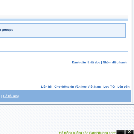
ic groups
Đánh dấu là đã đọc
|
Nhóm điều hành
Liên hệ
-
Chợ thông tin Văn học Việt Nam
-
Lưu Trữ
-
Lên trên
m
|
Có bài mới
|
Hệ thống quảng cáo SangNhuong.com;