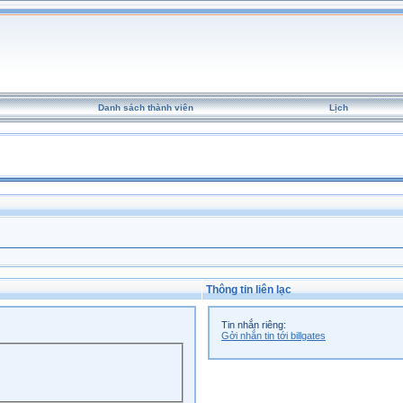
Danh sách thành viên
Lịch
Thông tin liên lạc
Tin nhắn riêng:
Gởi nhắn tin tới billgates