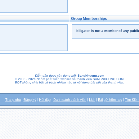
Group Memberships
billgates is not a member of any publ
Diễn đàn được xây dựng bởi:
SangNhuong.com
© 2008 - 2026 Nhóm phát triển website và thành viên SANGNHUONG.COM.
BQT không chịu bất cứ trách nhiệm nào từ nội dung bài viết của thành viên.
|
Trang chủ
|
Đăng ký
|
Hỏi đáp
|
Danh sách thành viên
|
Lịch
|
Bài gửi hôm nay
|
Tìm Kiế