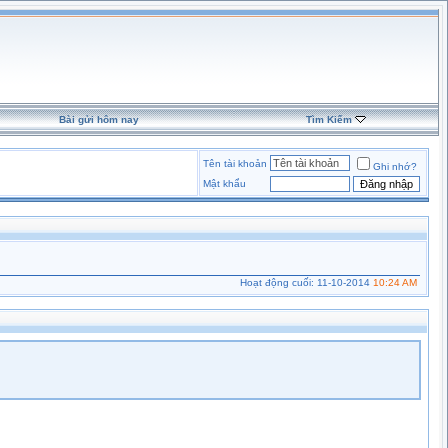
Bài gửi hôm nay
Tìm Kiếm
Tên tài khoản
Ghi nhớ?
Mật khẩu
Hoạt động cuối: 11-10-2014
10:24 AM