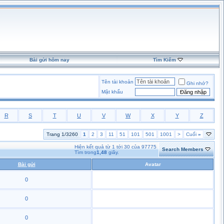
Bài gửi hôm nay
Tìm Kiếm
Tên tài khoản
Ghi nhớ?
Mật khẩu
R
S
T
U
V
W
X
Y
Z
Trang 1/3260
1
2
3
11
51
101
501
1001
>
Cuối
»
Hiện kết quả từ 1 tới 30 của 97775
Search Members
Tìm trong
1,48
giây.
Bài gửi
Avatar
0
0
0