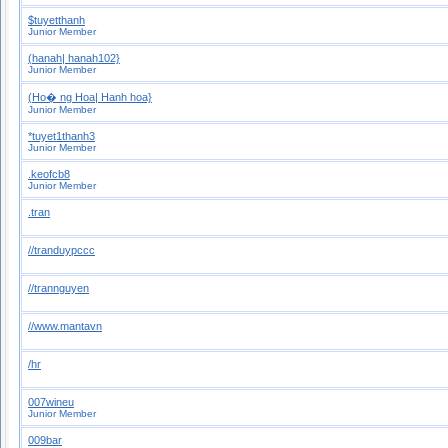
$tuyetthanh
Junior Member
(hanah| hanah102}
Junior Member
(Ho� ng Hoa| Hanh hoa}
Junior Member
*tuyet1thanh3
Junior Member
.keofcb8
Junior Member
.tran
//tranduypccc
//trannguyen
//www.mantavn
/hr
007wineu
Junior Member
009bar