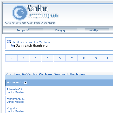
Trang chủ
Đăng ký
Hỏi đáp
Chợ thông tin Văn học Việt Nam
Danh sách thành viên
#
A
B
C
D
E
F
G
H
Chợ thông tin Văn học Việt Nam: Danh sách thành viên
Tên tài khoản
!chaukien59
Junior Member
!phanthanh559
Junior Member
#ngoduc
Junior Member