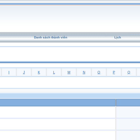
Danh sách thành viên
Lịch
I
J
K
L
M
N
O
P
Q