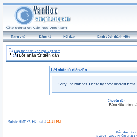
Trang chủ
Đăng ký
Hỏi đáp
Danh sách thành viên
Chợ thông tin Văn học Việt Nam
Lời nhắn từ diễn đàn
Lời nhắn từ diễn đàn
Sorry - no matches. Please try some different terms.
Chuyển đến
Múi giờ GMT +7. Hiện tại là
11:18 PM
Diễn đàn được 
© 2008 - 2026 Nhóm phát t