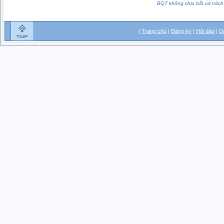
BQT không chịu bất cứ trách 
|
Trang chủ
|
Đăng ký
|
Hỏi đáp
|
D